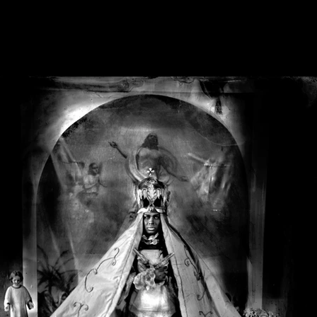
ya
HOME
Galleries
Texts
PhotoBook
Short Film