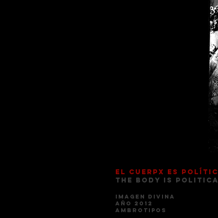
El cuerpx es políti
The body is politic
Imagen Divina
año 2012
Ambrotipos