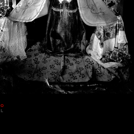
co
al