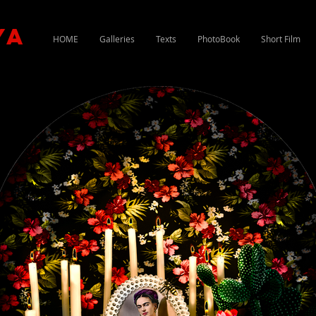
ya
HOME
Galleries
Texts
PhotoBook
Short Film