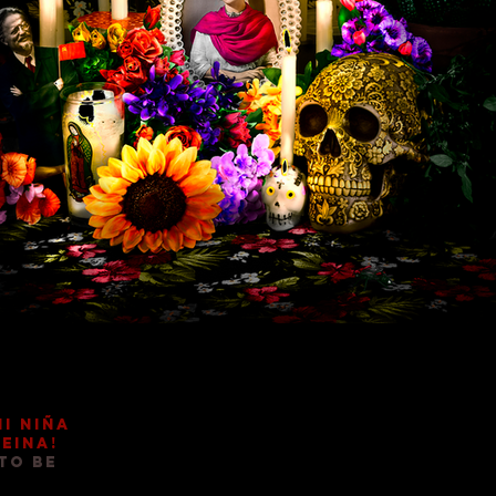
mi niña
reina!
to be